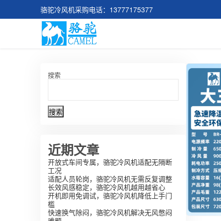
骆驼冷风机采购电话：13777175377
搜索
搜索
近期文章
开放式车间专属，骆驼冷风机适配无隔断
工况
适配人员轮岗，骆驼冷风机无需反复调整
长效风感稳定，骆驼冷风机越用越省心
开机即用免调试，骆驼冷风机降低上手门
槛
快速换气除闷，骆驼冷风机解决无风憋闷
难题