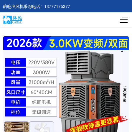
骆驼冷风机采购电话：13777175377