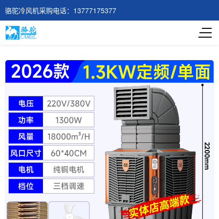
骆驼冷风机采购电话：13777175377