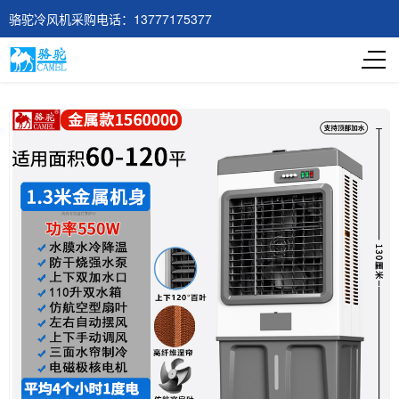
骆驼冷风机采购电话：13777175377