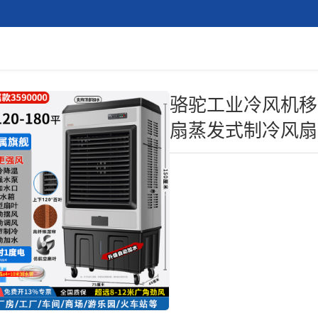
骆驼工业冷风机移
扇蒸发式制冷风扇