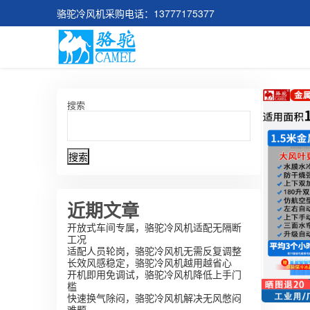
骆驼冷风机采购电话：13777175377
搜索
搜索
近期文章
开放式车间专属，骆驼冷风机适配无隔断
工况
适配人员轮岗，骆驼冷风机无需反复调整
长效风感稳定，骆驼冷风机越用越省心
开机即用免调试，骆驼冷风机降低上手门
槛
快速换气除闷，骆驼冷风机解决无风憋闷
难题