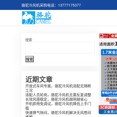
骆驼冷风机采购电话：13777175377
搜索
搜索
近期文章
开放式车间专属，骆驼冷风机适配无隔断
工况
适配人员轮岗，骆驼冷风机无需反复调整
长效风感稳定，骆驼冷风机越用越省心
开机即用免调试，骆驼冷风机降低上手门
槛
快速换气除闷，骆驼冷风机解决无风憋闷
难题