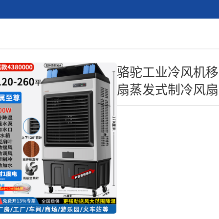
骆驼工业冷风机移
扇蒸发式制冷风扇