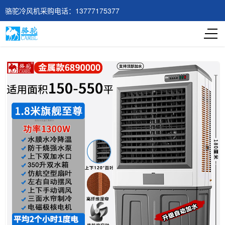
骆驼冷风机采购电话：13777175377